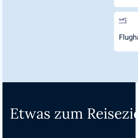
Flugh
Etwas zum Reisezie