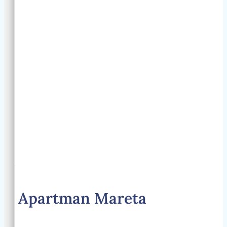
Jedna od na
prednosti o
u Poreču sv
njegova izvr
Plaža i krist
more udalje
300 metara,
omogućuje j
brz pristup 
sunčanju i b
aktivnostim
Zahvaljujući 
važnih sadrž
Apartman Mareta
odmora got
imati potrebu
automobil.U