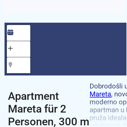
Dobrodošli 
Apartment
Mareta
, nov
moderno op
Mareta für 2
apartman u 
pruža ideala
Personen, 300 m
udobnosti, f