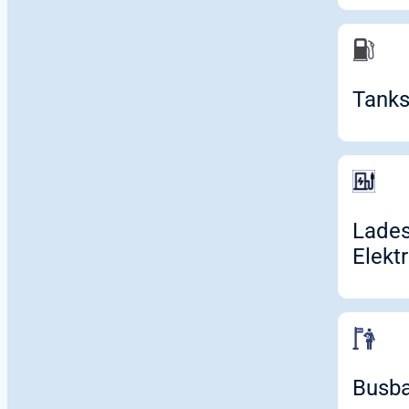
Tanks
Lades
Elekt
Busb