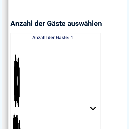
blizini nalaz
pekarnice, lj
sadržaji pot
Anzahl der Gäste auswählen
svakodnevni
Anzahl der Gäste:
1
Ljubitelji d
mogu uživat
restoranima
tradicionaln
specijalitete
domaće masl
vrhunska lok
Šetnice uz 
biciklističke
uređene pla
obogaćuju b
pružaju bro