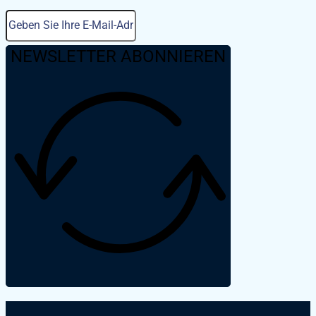
Porec hat eine faszinierende Geschichte
Römerzeit zurückreicht. Die Stadt war 
bekannt und ein wichtiger Hafen des 
NEWSLETTER ABONNIEREN
Reiches. Heute können Besucher gut e
römische Ruinen erkunden, darunter di
beeindruckende Euphrasius-Basilika, d
UNESCO-Weltkulturerbe gehört. Diese 
Kirche aus dem 6. Jahrhundert zeigt
außergewöhnliche Mosaike und Fresken
Zeugnis des reichen architektonischen
Poreč sind.
Strände in Porec
Porec ist auch für seine wunderschöne
kristallklarem Meer und makellosem w