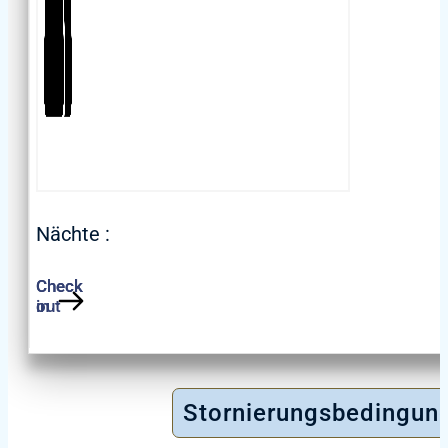
za aktivan 
Poreč je je
najpoznatijih
destinacija 
poznata po 
povijesti, ku
znamenitost
mediterans
Nächte :
života. Tij
svakako vrije
starogradsku
šarmantne u
restorana i 
znamenitu E
Stornierungsbedingun
baziliku koja
posjetitelje 