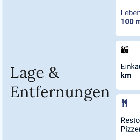
Leben
100 
Einka
Lage &
km
Entfernungen
Resto
Pizze