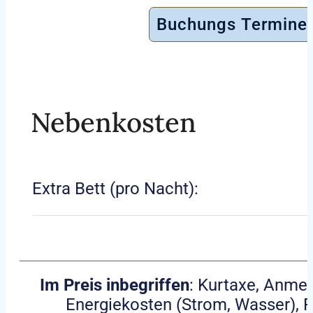
svijeta.Ako t
Buchungs Termine
apartman u 
plaže, mode
za dvoje ili 
te idealnu p
Nebenkosten
za istraživan
Apartman Ma
vam ugodan
odličnu lokac
Extra Bett (pro Nacht):
nezaboravno
odmora na J
Im Preis inbegriffen
: Kurtaxe, Anme
Energiekosten (Strom, Wasser), P