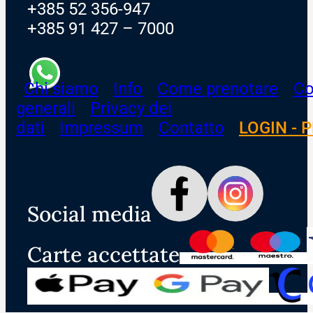
+385 52 356-947
+385 91 427 – 7000
Chi siamo
Info
Come prenotare
Co
generali
Privacy dei
dati
Impressum
Contatto
LOGIN - 
Social media
Carte accettate