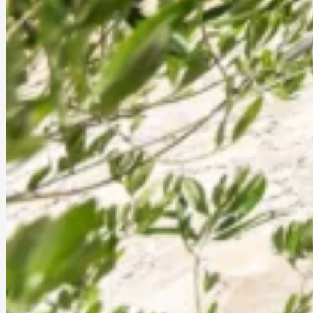
Istra-holiday
o il proprietario della casa
PREZZI
Il calcolo del prezzo su questo sito web 
all’alloggio nell’unità abitativa per il nu
giorni per cui viene richiesto il calcolo. 
indicati, oltre all’alloggio in sé, sono inc
seguenti servizi: consumi normali di en
elettrica. energia, riscaldamento in inve
condizionata in estate (se disponibile)
acqua, consumo di gas (se disponibile), 
finale, biancheria da letto, asciugamani
tassa di soggiorno. Tutti i servizi ordinat
come la consegna della spesa, la pisci
riscaldata o il noleggio di biciclette, ve