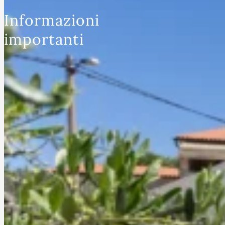
Informazioni
importanti
ARRIVO
Il giorno dell’arrivo l’alloggio prenotato 
disposizione dalle ore 16:00 e l’orario a
il ritiro dell’alloggio è tra le ore 16:00 e 
In caso di arrivo anticipato è possibile 
l’alloggio non sia pronto per il ritiro. Se
motivo il vostro arrivo dovesse avvenire
serata o di notte, vi preghiamo di avvisar
rappresentante di
Istra-holiday
o il prop
dell’alloggio al numero di telefono che 
insieme ai documenti di viaggio e alla 