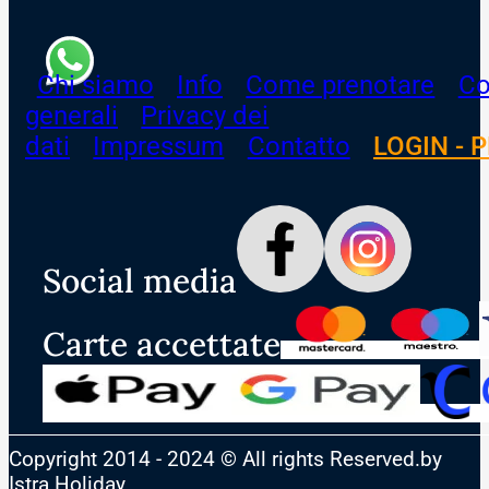
Chi siamo
Info
Come prenotare
Co
generali
Privacy dei
dati
Impressum
Contatto
LOGIN - 
Social media
Carte accettate
Copyright 2014 - 2024 © All rights Reserved.by
Istra Holiday