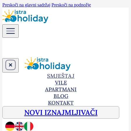
Preskoči na glavni sadržaj
Preskoči na podnožje
SMJEŠTAJ
VILE
APARTMANI
BLOG
KONTAKT
NOVI IZNAJMLJIVAČI