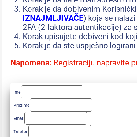
Korak je da dobivenim Korisničk
IZNAJMLJIVAČE
) koja se nalaz
2FA (2 faktora autentikacije) za 
Korak upisujete dobiveni kod koji
Korak je da ste uspješno logirani
Napomena:
Registraciju napravite p
Ime
Prezime
Email
Telefon