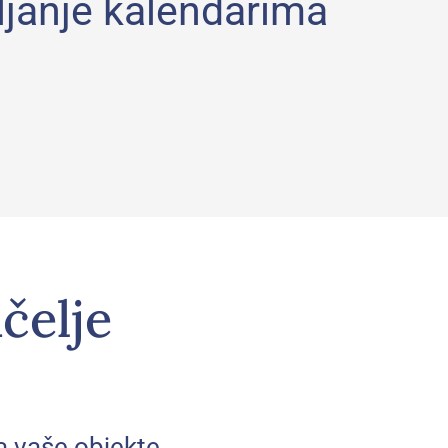
vljanje kalendarima
čelje
a vaše objekte