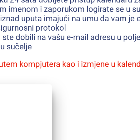
im imenom i zaporukom logirate se u s
i iznad uputa imajući na umu da vam je e
sigurnosni protokol
 ste dobili na vašu e-mail adresu u polj
 u sučelje
utem kompjutera kao i izmjene u kalenda