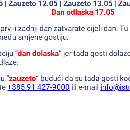
 | Zauzeto 12.05 | Zauzeto 13.05 | Za
Dan odlaska 17.05
 prvi i zadnji dan zatvarate cijeli dan. 
zmeđu smjene gostiju.
ciju “
dan dolaska
” jer tada gosti dolaz
odlaze.
u “
zauzeto
” budući da su tada gosti ko
ite
+385 91 427-9000
ili e-mail
info@ist